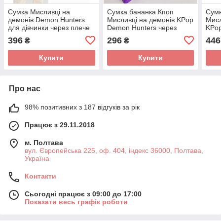
Сумка Мисливці на
Сумка бананка Кпоп
Сумк
демонів Demon Hunters
Мисливці на демонів KPop
Мисл
для дівчинки через плече
Demon Hunters через
KPop
підліткове, чорна
плече маленька
підл
396
296
446
₴
₴
фіолетова тканинна
плеч
18х7х14
Купити
Купити
Про нас
98% позитивних з 187 відгуків за рік
Працює з 29.11.2018
м. Полтава
вул. Європейська 225, оф. 404, індекс 36000, Полтава,
Україна
Контакти
Сьогодні працює з 09:00 до 17:00
Показати весь графік роботи