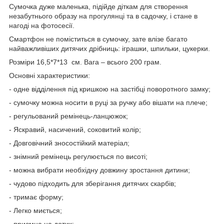
Сумочка дуже маленька, підійде діткам для створення
незабутнього образу на прогулянці та в садочку, і стане в
нагоді на фотосесії.
Смартфон не поміститься в сумочку, зате влізе багато
найважливіших дитячих дрібниць: іграшки, шпильки, цукерки.
Розміри 16,5*7*13 см. Вага – всього 200 грам.
Основні характеристики:
- одне відділення під кришкою на застібці поворотного замку;
- cумочку можна носити в руці за ручку або вішати на плече;
- регульований ремінець-ланцюжок;
- Яскравий, насичений, соковитий колір;
- Довговічний зносостійкий матеріал;
- знімний ремінець регулюється по висоті;
- можна вибрати необхідну довжину зростання дитини;
- чудово підходить для зберігання дитячих скарбів;
- тримає форму;
- Легко миється;
- приємна на дотик;