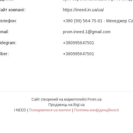
https://ineed.in.ua/ua/
+380 (99) 564-75-01
Менеджер Сап
prom.ineed.1@gmail.com
+380995647501
+380995647501
Сайт створений на маркетплейсі
Prom.ua
Продавець на Bigl.ua
I NEED |
Поскаржитися на контент
|
Політика конфіденційності