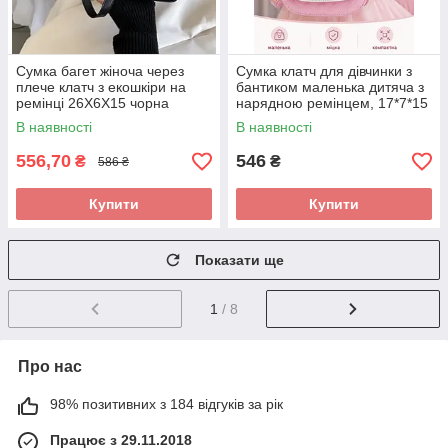
Сумка багет жіноча через
Сумка клатч для дівчинки з
плече клатч з екошкіри на
бантиком маленька дитяча з
ремінці 26X6X15 чорна
нарядною ремінцем, 17*7*15
см, рожева
В наявності
В наявності
556,70
546
₴
₴
586 ₴
Купити
Купити
Показати ще
1
/ 8
Про нас
98% позитивних з 184 відгуків за рік
Працює з 29.11.2018