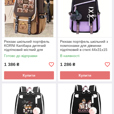
Рюкзак шкільний портфель
Рюкзак портфель шкільний з
KORNI Капібара дитячий
помпонами для дівчинки
підлітковий місткий для
підлітковий в стилі 44х31х15
дівчинки для хлопчика
см, фіолетови
Готово до відправки
В наявності
коричневий
1 386
1 286
₴
₴
Купити
Купити