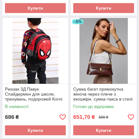
Купити
Купити
–5%
Рюкзак 3Д Павук
Сумка багет прямокутна
Спайдермен для школи,
жіноча через плече з
тренувань, подорожей Korni
екошкіри, сумка-такса в стилі
шкільна сумка для хлопчиків
old money 28x9x12 см,
В наявності
Готово до відправки
коричнева
686
651,70
₴
₴
686 ₴
Купити
Купити