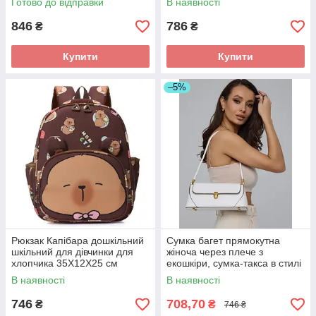
Готово до відправки
В наявності
846
786
₴
₴
Купити
Купити
–5%
Рюкзак Капібара дошкільний
Сумка багет прямокутна
шкільний для дівчинки для
жіноча через плече з
хлопчика 35X12X25 см
екошкіри, сумка-такса в стилі
коричневий
old money 28x9x12 см, біла
В наявності
В наявності
746
708,70
₴
₴
746 ₴