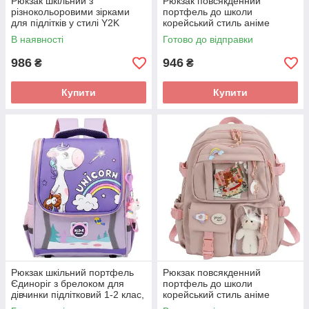
Рюкзак шкільний з
Рюкзак повсякденний
різнокольоровими зірками
портфель до школи
для підлітків у стилі Y2K
корейський стиль аніме
чорний 38x13x30 см
чорний CAHRES&HEKA
В наявності
Готово до відправки
986
946
₴
₴
Купити
Купити
Рюкзак шкільний портфель
Рюкзак повсякденний
Єдиноріг з брелоком для
портфель до школи
дівчинки підлітковий 1-2 клас,
корейський стиль аніме
32х12х24 см, кольоровий
рожевий CAHRES&HEKA