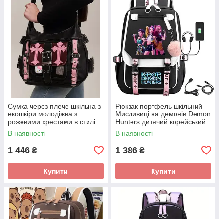
Сумка через плече шкільна з
Рюкзак портфель шкільний
екошкіри молодіжна з
Мисливиці на демонів Demon
рожевими хрестами в стилі
Hunters дитячий корейський
y2k, 32x23x10 см, чорна
підлітковий стиль 45х30х13
В наявності
В наявності
см
1 446
1 386
₴
₴
Купити
Купити