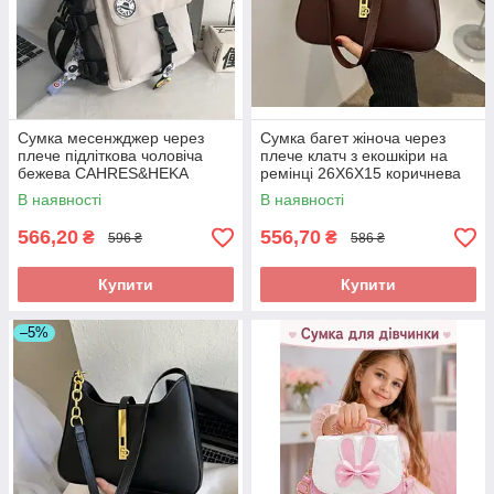
Сумка месенжджер через
Сумка багет жіноча через
плече підліткова чоловіча
плече клатч з екошкіри на
бежева CAHRES&HEKA
ремінці 26X6X15 коричнева
В наявності
В наявності
566,20
556,70
₴
₴
596 ₴
586 ₴
Купити
Купити
–5%