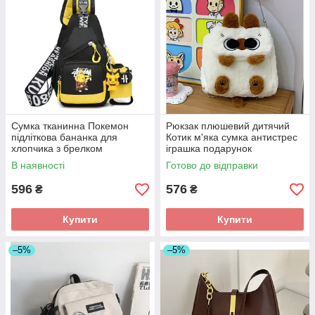
Сумка тканинна Покемон
Рюкзак плюшевий дитячий
підліткова бананка для
Котик м'яка сумка антистрес
хлопчика з брелком
іграшка подарунок
В наявності
Готово до відправки
596
576
₴
₴
Купити
Купити
–5%
–5%