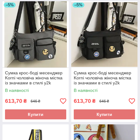
–5%
–5%
Сумка крос-боді месенджер
Сумка крос-боді месенджер
Korni чоловіча жіноча містка
Korni чоловіча жіноча містка
із значками в стилі y2k
із значками в стилі y2k
31X13X25 сіра
31X13X25 чорна
В наявності
В наявності
613,70
613,70
₴
₴
646 ₴
646 ₴
Купити
Купити