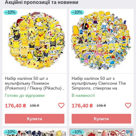
Акційні пропозиції та новинки
–10%
–10%
Набір наліпок 50 шт з
Набір наліпок 50 шт з
мультфільму Покемон
мультфільму Сімпсони The
(Pokemon) / Пікачу (Pikachu) ,
Simpsons, стікерпак на
наклейка на телефон ноутбук
ноутбук гаджети
Готово до відправки
В наявності
гаджети
176,40
176,40
₴
₴
196 ₴
196 ₴
Купити
Купити
–10%
–10%