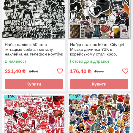
Набір наліпок 50 шт з
Набір наліпок 50 шт City girl
імітацією срібла і металу,
Міська дівчинка Y2K в
наклейка на телефон ноутбук
корейському стилі kpop,
гаджети
наклейка на телефон ноутбук
В наявності
Готово до відправки
гаджети
221,40
176,40
₴
₴
246 ₴
196 ₴
Купити
Купити
–10%
–10%