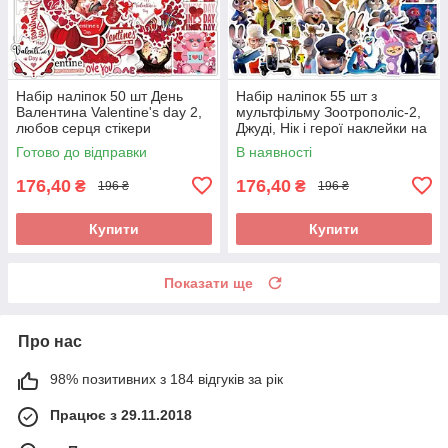
Набір наліпок 50 шт День
Набір наліпок 55 шт з
Валентина Valentine's day 2,
мультфільму Зоотрополіс-2,
любов серця стікери
Джуді, Нік і герої наклейки на
стікерпак стікербомбінг
телефон ноутбук гаджети
Готово до відправки
В наявності
176,40
176,40
₴
₴
196 ₴
196 ₴
Купити
Купити
Показати ще
Про нас
98% позитивних з 184 відгуків за рік
Працює з 29.11.2018