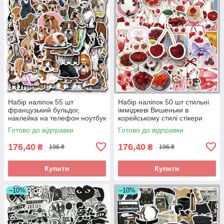
Набір наліпок 55 шт
Набір наліпок 50 шт стильні
французький бульдог,
імміджеві Вишеньки в
наклейка на телефон ноутбук
корейському стилі стікери
гаджети
стікерпак
Готово до відправки
Готово до відправки
176,40
176,40
₴
₴
196 ₴
196 ₴
Купити
Купити
–10%
–10%