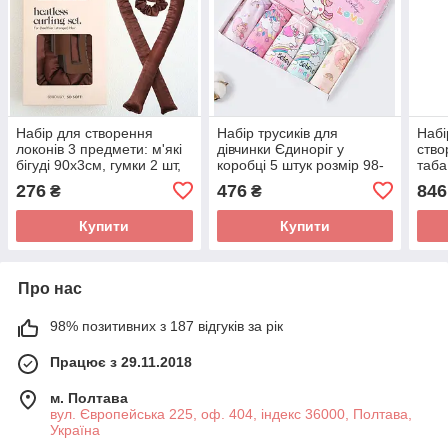
Набір для створення
Набір трусиків для
Набі
локонів 3 предмети: м'які
дівчинки Єдиноріг у
ство
бігуді 90х3см, гумки 2 шт,
коробці 5 штук розмір 98-
таба
крабик в коробці
110 на 3-5 років
пода
276
476
846
₴
₴
коричневий
різнокольорові Puning 65
дівч
Купити
Купити
Про нас
98% позитивних з 187 відгуків за рік
Працює з 29.11.2018
м. Полтава
вул. Європейська 225, оф. 404, індекс 36000, Полтава,
Україна