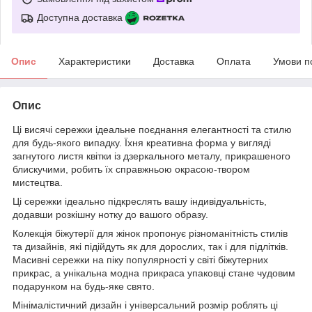
Доступна доставка
Опис
Характеристики
Доставка
Оплата
Умови п
Опис
Ці висячі сережки ідеальне поєднання елегантності та стилю
для будь-якого випадку. Їхня креативна форма у вигляді
загнутого листя квітки із дзеркального металу, прикрашеного
блискучими, робить їх справжньою окрасою-твором
мистецтва.
Ці сережки ідеально підкреслять вашу індивідуальність,
додавши розкішну нотку до вашого образу.
Колекція біжутерії для жінок пропонує різноманітність стилів
та дизайнів, які підійдуть як для дорослих, так і для підлітків.
Масивні сережки на піку популярності у світі біжутерних
прикрас, а унікальна модна прикраса упаковці стане чудовим
подарунком на будь-яке свято.
Мінімалістичний дизайн і універсальний розмір роблять ці