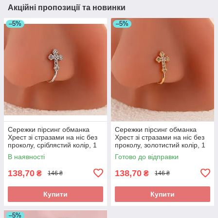
Акційні пропозиції та новинки
–5%
–5%
Сережки пірсинг обманка
Сережки пірсинг обманка
Хрест зі стразами на ніс без
Хрест зі стразами на ніс без
проколу, сріблястий колір, 1
проколу, золотистий колір, 1
шт
шт
В наявності
Готово до відправки
138,70
138,70
₴
₴
146 ₴
146 ₴
Купити
Купити
–5%