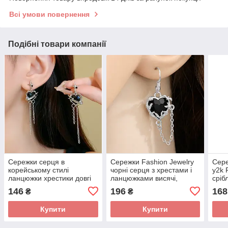
Всі умови повернення
Подібні товари компанії
Сережки серця в
Сережки Fashion Jewelry
Сере
корейському стилі
чорні серця з хрестами і
y2k 
ланцюжки хрестики довгі
ланцюжками висячі,
сріб
висячі біжутерія y2k
сріблясті біжутерія
біжу
146
196
168
₴
₴
Fashion Jewerly
Купити
Купити