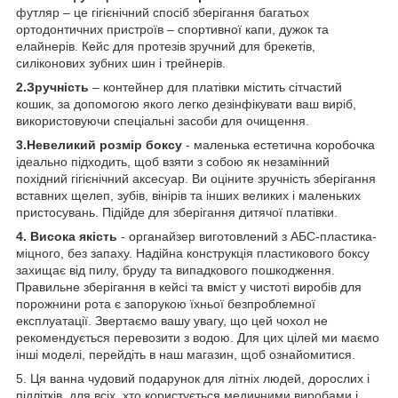
футляр – це гігієнічний спосіб зберігання багатьох
ортодонтичних пристроїв – спортивної капи, дужок та
елайнерів. Кейс для протезів зручний для брекетів,
силіконових зубних шин і трейнерів.
2.Зручність
– контейнер для платівки містить сітчастий
кошик, за допомогою якого легко дезінфікувати ваш виріб,
використовуючи спеціальні засоби для очищення.
3.Невеликий розмір боксу
- маленька естетична коробочка
ідеально підходить, щоб взяти з собою як незамінний
похідний гігієнічний аксесуар. Ви оціните зручність зберігання
вставних щелеп, зубів, вінірів та інших великих і маленьких
пристосувань. Підійде для зберігання дитячої платівки.
4. Висока якість
- органайзер виготовлений з АБС-пластика-
міцного, без запаху. Надійна конструкція пластикового боксу
захищає від пилу, бруду та випадкового пошкодження.
Правильне зберігання в кейсі та вміст у чистоті виробів для
порожнини рота є запорукою їхньої безпроблемної
експлуатації. Звертаємо вашу увагу, що цей чохол не
рекомендується перевозити з водою. Для цих цілей ми маємо
інші моделі, перейдіть в наш магазин, щоб ознайомитися.
5. Ця ванна чудовий подарунок для літніх людей, дорослих і
підлітків, для всіх, хто користується медичними виробами і