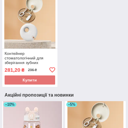
Контейнер
стоматологічний для
зберігання зубних
протезів, кап, елайнерів,
281,20
₴
296 ₴
футляр для очищення та
перенесення
Купити
ортодонтичних виробів
Акційні пропозиції та новинки
–10%
–5%