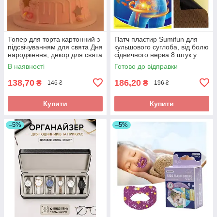
Топер для торта картонний з
Патч пластир Sumifun для
підсвічуванням для свята Дня
кульшового суглоба, від болю
народження, декор для свята
сідничного нерва 8 штук у
наборі
В наявності
Готово до відправки
138,70
186,20
₴
₴
146 ₴
196 ₴
Купити
Купити
–5%
–5%