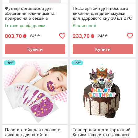
Футляр органайзер для
Пластир тейп для носового
зберігання годинників та
дихання для дітей смужки
прикрас на 6 секцій з
для здорового сну 30 шт BYC
екошкіри 33X11X7,5 см
Готово до відправки
В наявності
чорний
803,70
233,70
₴
₴
846 ₴
246 ₴
Купити
Купити
–5%
–5%
Пластир тейп для носового
Топпер для торта картонний
дихання для дітей та
Котики кошенята в ковпаках