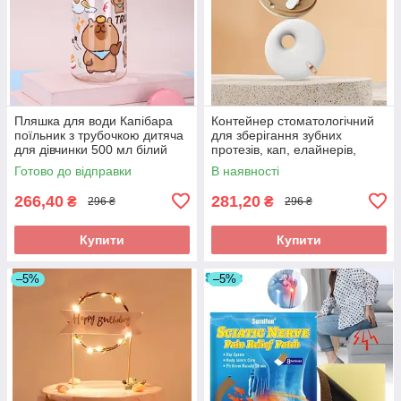
Пляшка для води Капібара
Контейнер стоматологічний
поїльник з трубочкою дитяча
для зберігання зубних
для дівчинки 500 мл білий
протезів, кап, елайнерів,
футляр для очищення та
Готово до відправки
В наявності
перенесення ортодонтичних
виробів
266,40
281,20
₴
₴
296 ₴
296 ₴
Купити
Купити
–5%
–5%