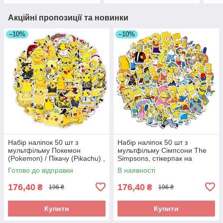
Акційні пропозиції та новинки
–10%
–10%
Набір наліпок 50 шт з
Набір наліпок 50 шт з
мультфільму Покемон
мультфільму Сімпсони The
(Pokemon) / Пікачу (Pikachu) ,
Simpsons, стікерпак на
наклейка на телефон ноутбук
ноутбук гаджети
Готово до відправки
В наявності
гаджети
176,40
176,40
₴
₴
196 ₴
196 ₴
Купити
Купити