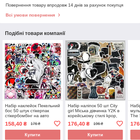
Повернення товару впродовж 14 днів за рахунок покупця
Всі умови повернення
Подібні товари компанії
Набір наклейок Пекельний
Набір наліпок 50 шт City
Набі
бос 50 штук стікерпак
girl Міська дівчинка Y2K в
муль
стікербомбінг на авто
корейському стилі kpop,
The 
телефон ноутбук самокат
наклейка на телефон
на н
158,40
176,40
176
₴
₴
176 ₴
196 ₴
гаджети
ноутбук гаджети
Купити
Купити