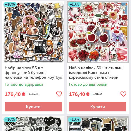
–10%
–10%
Набір наліпок 55 шт
Набір наліпок 50 шт стильні
французький бульдог,
імміджеві Вишеньки в
наклейка на телефон ноутбук
корейському стилі стікери
гаджети
стікерпак
Готово до відправки
Готово до відправки
176,40
176,40
₴
₴
196 ₴
196 ₴
Купити
Купити
–10%
–10%