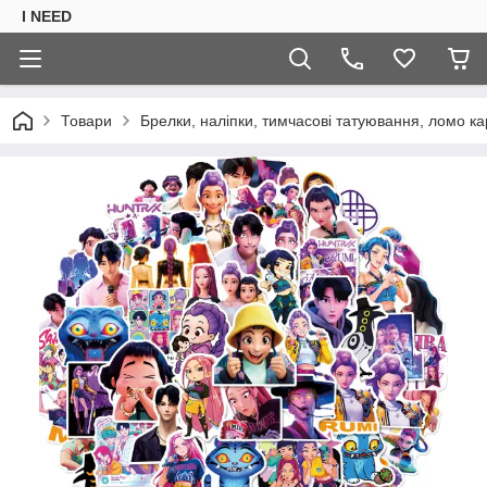
I NEED
Товари
Брелки, наліпки, тимчасові татуювання, ломо ка