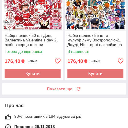
Набір наліпок 50 шт День
Набір наліпок 55 шт з
Валентина Valentine's day 2,
мультфільму Зоотрополіс-2,
любов серця стікери
Джуді, Нік і герої наклейки на
стікерпак стікербомбінг
телефон ноутбук гаджети
Готово до відправки
В наявності
176,40
176,40
₴
₴
196 ₴
196 ₴
Купити
Купити
Показати ще
Про нас
98% позитивних з 184 відгуків за рік
Працює з 29.11.2018