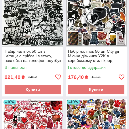
Набір наліпок 50 шт з
Набір наліпок 50 шт City girl
імітацією срібла і металу,
Міська дівчинка Y2K в
наклейка на телефон ноутбук
корейському стилі kpop,
гаджети
наклейка на телефон ноутбук
В наявності
Готово до відправки
гаджети
221,40
176,40
₴
₴
246 ₴
196 ₴
Купити
Купити
–10%
–10%