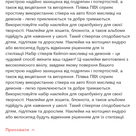
пристрою надійно захищена від подряпин і потертостей, а
також від вицвітання та вигоряння. Плівка ПВХ сприяє
простому використанню стікера на авто Кпоп мисливці на
демонів - легко приклеюються та добре тримаються.
Використовуйте набір наклейок для скрапбукінгу для своєї
творчості. Наклейки для зошита, блокнота, а також альбоми
підійдуть для навчання у школі. Такий стікерпак сподобаються
дітям, підліткам та дорослим. Наклейки на мотоцикл ендуро
або велосипед будуть відмінним рішенням для їх
стилізації.Набір стікерів Кейпоп-мисливці на демонів – це
чудовий спосіб змінити ваш гаджет! Ці наклейки виготовлені з
високоякісного вінілу, завдяки якому поверхня Вашого
пристрою надійно захищена від подряпин і потертостей, а
також від вицвітання та вигоряння. Плівка ПВХ сприяє
простому використанню стікера на авто Кпоп мисливці на
демонів - легко приклеюються та добре тримаються.
Використовуйте набір наклейок для скрапбукінгу для своєї
творчості. Наклейки для зошита, блокнота, а також альбоми
підійдуть для навчання у школі. Такий стікерпак сподобаються
дітям, підліткам та дорослим. Наклейки на мотоцикл ендуро
або велосипед будуть відмінним рішенням для їх стилізації.
Приховати