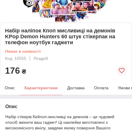
Набір наліпок Кпоп мисливиці на демонів
KPop Demon Hunters 60 штук стікерпак на
телефон ноутбук гаджети
Немає в наявності
Код: 10555
Роздріб
176
₴
Опис
Характеристики
Доставка
Оплата
Умови 
Опис
Набір стікерів Кейпоп-мисливці на демонів – це чудовий
спосіб змінити ваш гаджет! Ці наклейки виготовлені з
високоякісного вінілу, завдяки якому поверхня Вашого