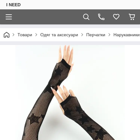
I NEED
Товари
Одяг та аксесуари
Перчатки
Нарукавники м