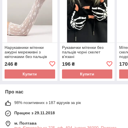
Нарукавники мітенки
Рукавички мітенки без
Міте
ажурні мереживні з
пальців чорні скелет
скел
квіточками без пальців
в'язані
подо
подовжені в стилі y2k білі
анім
246
196
170
₴
₴
хелл
Купити
Купити
Про нас
98% позитивних з 187 відгуків за рік
Працює з 29.11.2018
м. Полтава
вул. Європейська 225, оф. 404, індекс 36000, Полтава,