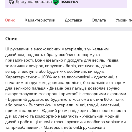
Доступна доставка
Опис
Характеристики
Доставка
Оплата
Умови п
Опис
Ці рукавички з високоякісних матеріалів, з унікальним
дизайном, надають образу особливого шарму та
привабливості. Вони ідеально підходять для весіль, Різдва,
тематичних вечірок, випускних балів, святкувань, дівич-
вечорів, виступів або будь-яких особливих випадків.
Характеристики: - 100% нові та високоякісні - однотонні, з
сітчастим візерунком, довжина до ліктя, без пальців з отвором
для великого пальця - Дизайн без пальців дозволяє зручно
використовувати електронні пристрої із сенсорними екранами
- Відмінний додаток до будь-якого костюма в стилі 80-х, панк
або рокер - Високоякісні матеріали: м'які, гладкі, еластичні,
приємні на дотик - Єдиний розмір підходить більшості жінок та
дівчат, легко та комфортно надягають - Унікальний модний
дизайн робить ці жіночі атласні рукавички особливо чарівними
та привабливими. - Матеріал: нейлонЦі рукавички з