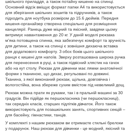
шкільного приладдя, а також потайну кишеню на спинці.
Основний відсік вміщує формат папки А4 та використовується
для зберігання шкільних зошитів та підручників, а також
підходить для ноутбука розміром до 15.6 дюймів. Передня
кишеня-органайзер створена спеціально для розміщення
канцелярії. Ранець дуже міцний та якісний, завдяки цьому
витримує навантаження до 20 кг. У даній моделі рюкзака
м'яка потовщена спинка, яка забезпечує комфорт та зручність
для дитини, а також на спинці є зовнішня дихаюча вставка
для додаткового комфорту. З обох боків цього шкільного
ранця є кишені для напоїв. Зверху розташована широка ручка
для перенесення в руці, а також підвісний хлястик на гачок
або на кут столу. Рюкзак для дівчинки має лямки анатомічної
форми з тканиною, що дихає, регульовані по довжині.
Тканина, з якої виконаний рюкзак, щільна, довговічна і
вологостійка, вона збереже сухим вмістом під невеликий дощ.
Рюкзак можна прати як руками, так і в пральній машині за 30
градусів. Він підійде як першокласника (чи першокласниці),
так середніх класів, старших підлітків дівчаток. Його також
використовують для позашкільних занять, спортивних секцій –
для басейну, гімнастики, танців.
У комплекті з нашим рюкзаком ви отримаєте стильні брелоки
у подарунок. Наш рюкзак для дівчинки - це модний, якісний та