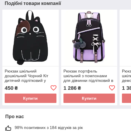
Подібні товари компанії
Рюкзак шкільний
Рюкзак портфель
Рюкз
дошкільний Чорний Кіт
шкільний з помпонами
шкіл
дитячий підлітковий у
для дівчинки підлітковий в
демо
корейському стилі аніме
стилі 44х31х15 см,
дитя
450
1 286
1 3
₴
₴
29х20х9 см
фіолетови
підл
45х3
Купити
Купити
Про нас
98% позитивних з 184 відгуків за рік