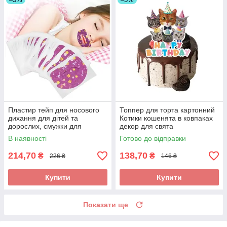
Пластир тейп для носового
Топпер для торта картонний
дихання для дітей та
Котики кошенята в ковпаках
дорослих, смужки для
декор для свята
здорового сну 30 шт BYC
В наявності
Готово до відправки
214,70
138,70
₴
₴
226 ₴
146 ₴
Купити
Купити
Показати ще