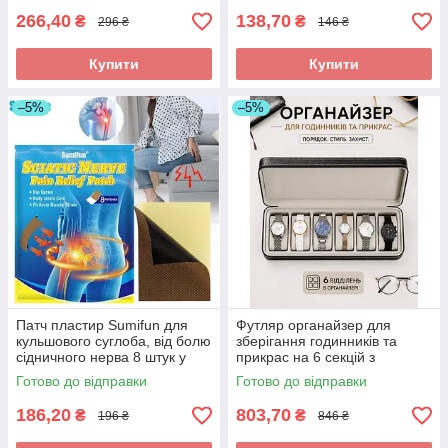
266,40
138,70
₴
₴
296 ₴
146 ₴
Купити
Купити
–5%
–5%
Патч пластир Sumifun для
Футляр органайзер для
кульшового суглоба, від болю
зберігання годинників та
сідничного нерва 8 штук у
прикрас на 6 секцій з
наборі
екошкіри 33X11X7,5 см
Готово до відправки
Готово до відправки
чорний
186,20
803,70
₴
₴
196 ₴
846 ₴