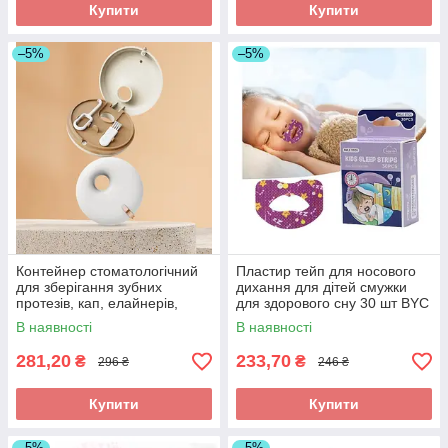
Купити
Купити
–5%
–5%
Контейнер стоматологічний
Пластир тейп для носового
для зберігання зубних
дихання для дітей смужки
протезів, кап, елайнерів,
для здорового сну 30 шт BYC
футляр для очищення та
В наявності
В наявності
перенесення ортодонтичних
виробів
281,20
233,70
₴
₴
296 ₴
246 ₴
Купити
Купити
–5%
–5%