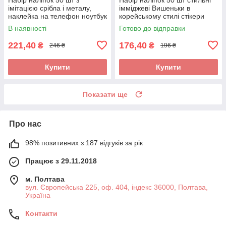
імітацією срібла і металу,
імміджеві Вишеньки в
наклейка на телефон ноутбук
корейському стилі стікери
гаджети
стікерпак
В наявності
Готово до відправки
221,40
176,40
₴
₴
246 ₴
196 ₴
Купити
Купити
Показати ще
Про нас
98% позитивних з 187 відгуків за рік
Працює з 29.11.2018
м. Полтава
вул. Європейська 225, оф. 404, індекс 36000, Полтава,
Україна
Контакти