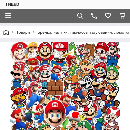
I NEED
Товари
Брелки, наліпки, тимчасові татуювання, ломо ка