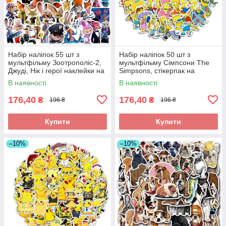
Набір наліпок 55 шт з
Набір наліпок 50 шт з
мультфільму Зоотрополіс-2,
мультфільму Сімпсони The
Джуді, Нік і герої наклейки на
Simpsons, стікерпак на
телефон ноутбук гаджети
ноутбук гаджети
В наявності
В наявності
176,40
176,40
₴
₴
196 ₴
196 ₴
Купити
Купити
–10%
–10%