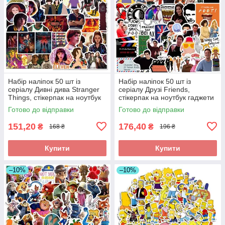
Набір наліпок 50 шт із
Набір наліпок 50 шт із
серіалу Дивні дива Stranger
серіалу Друзі Friends,
Things, стікерпак на ноутбук
стікерпак на ноутбук гаджети
гаджети
Готово до відправки
Готово до відправки
151,20
176,40
₴
₴
168 ₴
196 ₴
Купити
Купити
–10%
–10%