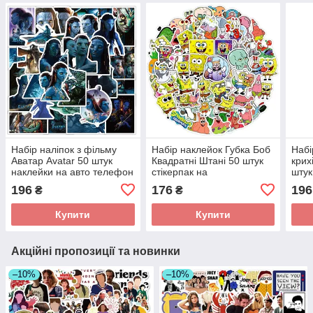
Набір наліпок з фільму
Набір наклейок Губка Боб
Набі
Аватар Avatar 50 штук
Квадратні Штані 50 штук
крих
наклейки на авто телефон
стікерпак на
штук
ноутбук самокат гаджети
автомобільний телефон
самк
196
176
196
₴
₴
ноутбук самокат гаджети
Купити
Купити
Акційні пропозиції та новинки
–10%
–10%