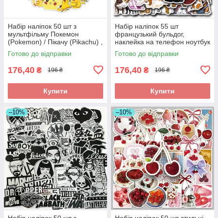
Набір наліпок 50 шт з
Набір наліпок 55 шт
мультфільму Покемон
французький бульдог,
(Pokemon) / Пікачу (Pikachu) ,
наклейка на телефон ноутбук
наклейка на телефон ноутбук
гаджети
Готово до відправки
Готово до відправки
гаджети
176,40
176,40
₴
₴
196 ₴
196 ₴
Купити
Купити
–10%
–10%
Набір наліпок 50 шт з
Набір наліпок 50 шт стильні