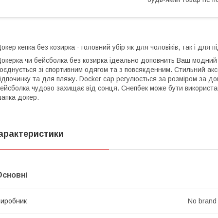
окер кепка без козирка - головний убір як для чоловіків, так і для пі
окерка чи бейсболка без козирка ідеально доповнить Ваш модний
оєднується зі спортивним одягом та з повсякденним. Стильний акс
ідпочинку та для пляжу. Docker cap регулюється за розміром за до
ейсболка чудово захищає від сонця. Снепбек може бути використа
апка докер.
арактеристики
Основні
иробник
No brand