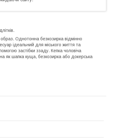
длітків.
 образ. Однотонна безкозирка відмінно
есуар ідеальний для міського життя та
помогою застібки ззаду. Кепка чоловіча
на як шапка куща, безкозирка або докерська