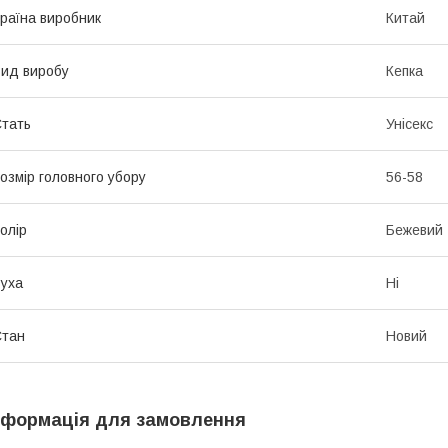
раїна виробник
Китай
ид виробу
Кепка
тать
Унісекс
озмір головного убору
56-58
олір
Бежевий
уха
Ні
Стан
Новий
нформація для замовлення