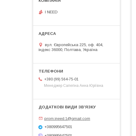
I NEED
вул. Європейська 225, оф. 404,
індекс 36000, Полтава, Україна
+380 (99) 564-75-01
Менеджер Сапегіна Анна Юріївна
prom.ineed.1@gmail.com
+380995647501
+380995647501