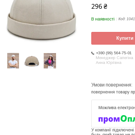
296 ₴
В наявності
Код:
1041
Купити
+380 (99) 564-75-01
Менеджер Сапегіна
Анна Юріївна
повернення товару п
У компанії підключені
будь-який товар не п