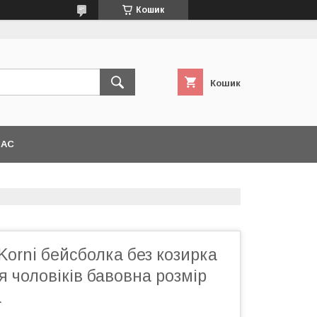
Кошик
Кошик
НАС
Korni бейсболка без козирка
я чоловіків бавовна розмір
а