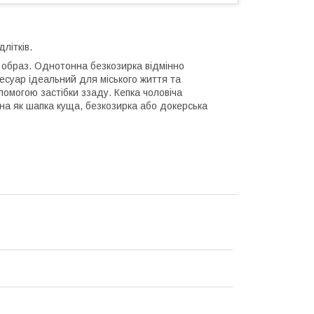
длітків.
 образ. Однотонна безкозирка відмінно
есуар ідеальний для міського життя та
помогою застібки ззаду. Кепка чоловіча
на як шапка куща, безкозирка або докерська