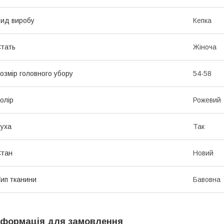
ид виробу
Кепка
тать
Жіноча
озмір головного убору
54-58
олір
Рожевий
уха
Так
Стан
Новий
ип тканини
Бавовна
нформація для замовлення