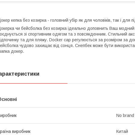
окер кепка без козирка - головний убір як для чоловіків, так і для пі
окерка чи бейсболка без козирка ідеально доповнить Ваш модний
оєднується зі спортивним одягом та з повсякденним. Стильний акс
ідпочинку та для пляжу. Docker cap регулюється за розміром за до
ейсболка чудово захищає від сонця. Снепбек може бути використа
апка докер.
арактеристики
Основні
иробник
No brand
раїна виробник
Китай