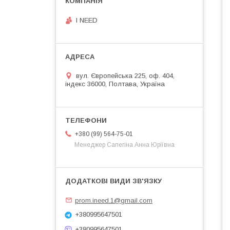
I NEED
вул. Європейська 225, оф. 404,
індекс 36000, Полтава, Україна
+380 (99) 564-75-01
Менеджер Сапегіна Анна Юріївна
prom.ineed.1@gmail.com
+380995647501
+380995647501