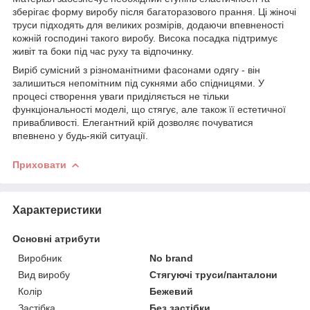
зберігає форму виробу після багаторазового прання. Ці жіночі
труси підходять для великих розмірів, додаючи впевненості
кожній господині такого виробу. Висока посадка підтримує
живіт та боки під час руху та відпочинку.
Виріб сумісний з різноманітними фасонами одягу - він
залишиться непомітним під сукнями або спідницями. У
процесі створення уваги приділяється не тільки
функціональності моделі, що стягує, але також її естетичної
привабливості. Елегантний крій дозволяє почуватися
впевнено у будь-якій ситуації.
Приховати
Характеристики
Основні атрибути
Виробник
No brand
Вид виробу
Стягуючі труси/панталони
Колір
Бежевий
Застібка
Без застібки