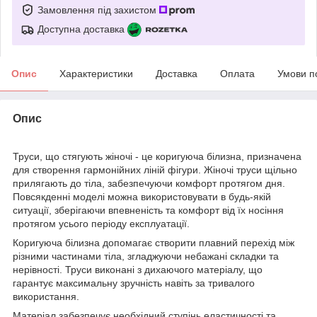
Замовлення під захистом
Доступна доставка
Опис
Характеристики
Доставка
Оплата
Умови п
Опис
Труси, що стягують жіночі - це коригуюча білизна, призначена
для створення гармонійних ліній фігури. Жіночі труси щільно
прилягають до тіла, забезпечуючи комфорт протягом дня.
Повсякденні моделі можна використовувати в будь-якій
ситуації, зберігаючи впевненість та комфорт від їх носіння
протягом усього періоду експлуатації.
Коригуюча білизна допомагає створити плавний перехід між
різними частинами тіла, згладжуючи небажані складки та
нерівності. Труси виконані з дихаючого матеріалу, що
гарантує максимальну зручність навіть за тривалого
використання.
Матеріал забезпечує необхідний ступінь еластичності та