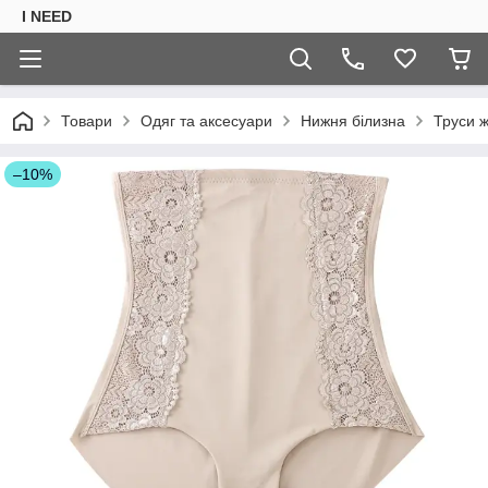
I NEED
Товари
Одяг та аксесуари
Нижня білизна
Труси ж
–10%