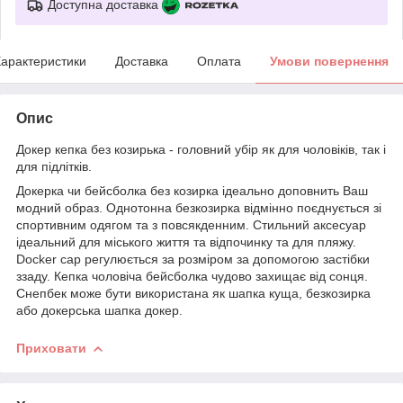
Доступна доставка
арактеристики
Доставка
Оплата
Умови повернення
Опис
Докер кепка без козирька - головний убір як для чоловіків, так і
для підлітків.
Докерка чи бейсболка без козирка ідеально доповнить Ваш
модний образ. Однотонна безкозирка відмінно поєднується зі
спортивним одягом та з повсякденним. Стильний аксесуар
ідеальний для міського життя та відпочинку та для пляжу.
Docker cap регулюється за розміром за допомогою застібки
ззаду. Кепка чоловіча бейсболка чудово захищає від сонця.
Снепбек може бути використана як шапка куща, безкозирка
або докерська шапка докер.
Приховати