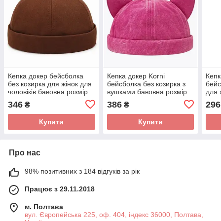
Кепка докер бейсболка
Кепка докер Korni
Кепк
без козирка для жінок для
бейсболка без козирка з
бейс
чоловіків бавовна розмір
вушками бавовна розмір
для 
56-60, коричнева
54-58 рожева
баво
346
386
296
₴
₴
беж
Купити
Купити
Про нас
98% позитивних з 184 відгуків за рік
Працює з 29.11.2018
м. Полтава
вул. Європейська 225, оф. 404, індекс 36000, Полтава,