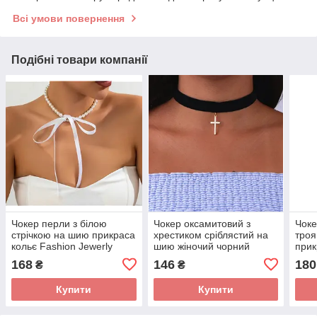
Всі умови повернення
Подібні товари компанії
Чокер перли з білою
Чокер оксамитовий з
Чоке
стрічкою на шию прикраса
хрестиком сріблястий на
троя
кольє Fashion Jewerly
шию жіночий чорний
прик
Fashion JewerlyЧокер
Fash
168
146
180
₴
₴
оксамитовий з хрестиком
Купити
Купити