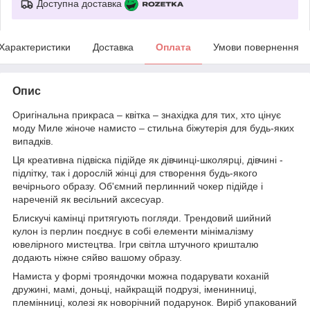
Доступна доставка
Характеристики
Доставка
Оплата
Умови повернення
Опис
Оригінальна прикраса – квітка – знахідка для тих, хто цінує
моду Миле жіноче намисто – стильна біжутерія для будь-яких
випадків.
Ця креативна підвіска підійде як дівчинці-школярці, дівчині -
підлітку, так і дорослій жінці для створення будь-якого
вечірнього образу. Об'ємний перлинний чокер підійде і
нареченій як весільний аксесуар.
Блискучі камінці притягують погляди. Трендовий шийний
кулон із перлин поєднує в собі елементи мінімалізму
ювелірного мистецтва. Ігри світла штучного кришталю
додають ніжне сяйво вашому образу.
Намиста у формі трояндочки можна подарувати коханій
дружині, мамі, доньці, найкращій подрузі, іменинниці,
племінниці, колезі як новорічний подарунок. Виріб упакований