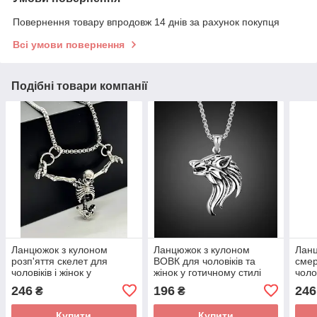
Повернення товару впродовж 14 днів за рахунок покупця
Всі умови повернення
Подібні товари компанії
Ланцюжок з кулоном
Ланцюжок з кулоном
Ланц
розп'яття скелет для
ВОВК для чоловіків та
смер
чоловіків і жінок у
жінок у готичному стилі
чолов
готичному стилі
Y2K сріблястий
готи
246
196
246
₴
₴
сріблястий
сріб
Купити
Купити