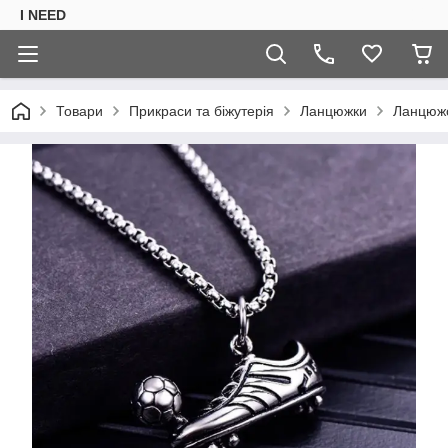
I NEED
Товари
Прикраси та біжутерія
Ланцюжки
Ланцюжок