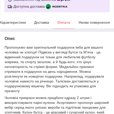
Доступна доставка
Характеристики
Доставка
Оплата
Умови повернення
Опис
Пропонуємо вам оригінальний подарунок імба для вашого
чоловіка чи хлопця! Підвіска у вигляді Бутси та М'яча - це
відмінний подарунок не тільки для любителів футболу
зокрема, та спорту загалом, а й будь-кого, хто цінує
неповторність та стрімкі форми. Медальйон приємно
отримати в подарунок на день народження. Можна
розглянути як новорічні подарунки. Наприклад, подарувати
чоловіче намисто на річницю. Талісман доставляється у
подарунковому мішечку. Він підходить як упаковка для
презенту.
Чоловічі прикраси можна придбати одразу 2 штуки і
використовувати парні кулони. Асортимент пропонує широкий
вибір серед якого унісекс вироби та підліткові ланцюжки для
хлопчиків. Кулон бутса - це красивий і сучасний кулон, який