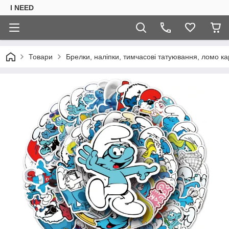
I NEED
Товари
Брелки, наліпки, тимчасові татуювання, ломо ка