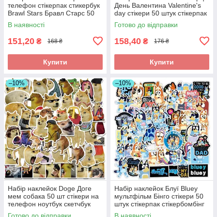
телефон стікерпак стикербук
День Валентина Valentine's
Brawl Stars Бравл Старс 50
day стікери 50 штук стікерпак
штук
стікербомбінг
В наявності
Готово до відправки
151,20
158,40
₴
₴
168 ₴
176 ₴
Купити
Купити
–10%
–10%
Набір наклейок Doge Доге
Набір наклейок Блуї Bluey
мем собака 50 шт стікери на
мультфільм Бінго стікери 50
телефон ноутбук скетчбук
штук стікерпак стікербомбінг
на ноутбук самкат гаджети
Готово до відправки
В наявності