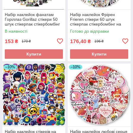
Набір наклейок фанатам
Набір наклейок Фрірен
Горіллаз Gorillaz стікери 50
Frieren стікери 60 штук
штук стікерпак стікербомбінг
стікерпак стікербомбінг на
на ноутбук самокат гаджети
ноутбук самкат гаджети
В наявності
Готово до відправки
153
176,40
₴
₴
170 ₴
196 ₴
Купити
Купити
–10%
–10%
Набір наклейок стікерів на
Набір наклейок любові серця