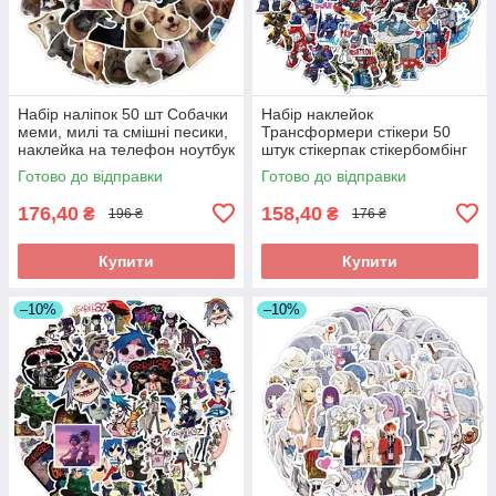
Набір наліпок 50 шт Собачки
Набір наклейок
меми, милі та смішні песики,
Трансформери стікери 50
наклейка на телефон ноутбук
штук стікерпак стікербомбінг
гаджети
на ноутбук самкат гаджети
Готово до відправки
Готово до відправки
176,40
158,40
₴
₴
196 ₴
176 ₴
Купити
Купити
–10%
–10%