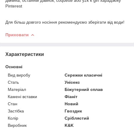
дівчина, останній дзвінок, coquette або y2k k girl харадзюку
Pinterest
Для більш довгого носіння рекомендуємо зберігати від води!
Приховати
Характеристики
Основні
Вид виробу
Сережки класичні
Стать
Унісекс
Матеріал
Біжутерний сплав
Камені вставки
Фіаніт
Стан
Новий
Застібка
Гвоздик
Колір
Сріблястий
Виробник
K&K