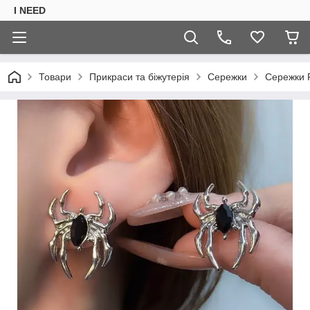
I NEED
Товари
Прикраси та біжутерія
Сережки
Сережки F