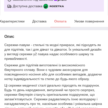
Доступна доставка
Характеристики
Доставка
Оплата
Умови повернення
Опис
Сережки-павуки - стильні та модні прикраси, які підходять як
для підлітків, так і для дівчат та дівчаток. Їх унікальний дизайн
у вигляді сережки у2 павука надає особливого шарму та
привабливості.
Сережки для підлітків виготовлені із високоякісного
біжутерного сплаву. Вони є чудовим аксесуаром для
повсякденного носіння або для особливих випадків, додаючи
нотку індивідуальності та стилю до будь-якого образу.
Ці сережки медичної сталі ідеально підходять як подарунок.
Будь то день народження, випускний чи просто сюрприз,
сережки біжутерія стануть оригінальним подарунком, що
запам'ятовується. Сережки радуватимуть їхню володарку і
нагадуватимуть про те, наскільки особлива і унікальна шкірна