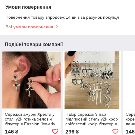
Умови повернення
Повернення товару впродовж 14 днів за рахунок покупця
Всі умови повернення
Подібні товари компанії
Сережки ажурні Хрести у
Набір сережок 9 пар
Сере
стилі y2k готика хеловін
підлітковий стиль y2k kpop
коре
біжутерія Fashion Jewerly
сріблястий колір біжутерія
ланц
сріблясті
Fashion Jewerly
вися
146
296
146
₴
₴
Fash