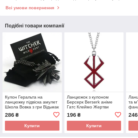
Всі умови повернення
Подібні товари компанії
Кулон Геральта на
Ланцюжок з кулоном
Ланц
ланцюжку підвіска амулет
Берсерк Berserk аніме
та м
Школа Вовка з гри Відьмак
Гатс Клеймо Жертви
фана
Witcher Fashion Jewerly
біжутерія Fashion Jewerly
сріб
286
196
246
₴
₴
стим
Купити
Купити