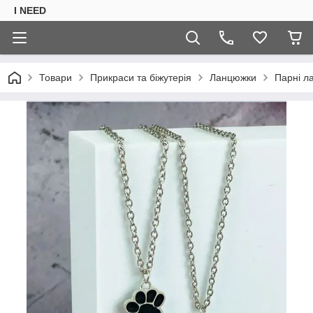
I NEED
Товари
Прикраси та біжутерія
Ланцюжки
Парні л