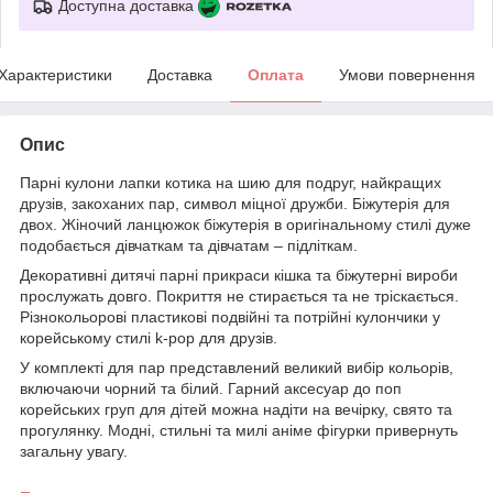
Доступна доставка
Характеристики
Доставка
Оплата
Умови повернення
Опис
Парні кулони лапки котика на шию для подруг, найкращих
друзів, закоханих пар, символ міцної дружби. Біжутерія для
двох. Жіночий ланцюжок біжутерія в оригінальному стилі дуже
подобається дівчаткам та дівчатам – підліткам.
Декоративні дитячі парні прикраси кішка та біжутерні вироби
прослужать довго. Покриття не стирається та не тріскається.
Різнокольорові пластикові подвійні та потрійні кулончики у
корейському стилі k-pop для друзів.
У комплекті для пар представлений великий вибір кольорів,
включаючи чорний та білий. Гарний аксесуар до поп
корейських груп для дітей можна надіти на вечірку, свято та
прогулянку. Модні, стильні та милі аніме фігурки привернуть
загальну увагу.