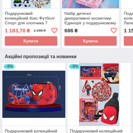
Подарунковий
Набір дитячої
Под
колекційний бокс Футбол/
декоративної косметики
коле
Спорт для хлопчика 7
Єдиноріг у подарунковому
Лапк
предметів: пляшка,
боксі на 2 відділення:
канц
1 183,70
686
1 1
₴
₴
1 246 ₴
годинник, пенал, брелок,
створення макіяжу та
гаманець, наклейки,
манікюру, 20*15,5 см, ро
Купити
Купити
браслетв
Акційні пропозиції та новинки
–5%
–5%
Подарунковий колекційний
Подарунковий колекційний