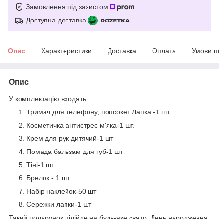
Замовлення під захистом
Доступна доставка
Опис
Характеристики
Доставка
Оплата
Умови п
Опис
У комплектацію входять:
Тримач для телефону, попсокет Лапка -1 шт
Косметичка антистрес м'яка-1 шт.
Крем для рук дитячий-1 шт
Помада бальзам для губ-1 шт
Тіні-1 шт
Брелок - 1 шт
Набір наклейок-50 шт
Сережки лапки-1 шт
Такий подарунок підійде на будь-яке свято, День народження