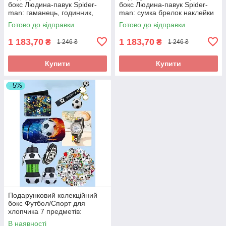
бокс Людина-павук Spider-
бокс Людина-павук Spider-
man: гаманець, годинник,
man: сумка брелок наклейки
брелок наклейки пенал
пенал набір канцелярії
Готово до відправки
Готово до відправки
1 183,70
1 183,70
₴
₴
1 246 ₴
1 246 ₴
Купити
Купити
–5%
Подарунковий колекційний
бокс Футбол/Спорт для
хлопчика 7 предметів:
пляшка, годинник, пенал,
В наявності