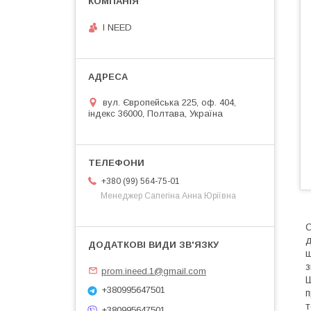
I NEED
вул. Європейська 225, оф. 404,
індекс 36000, Полтава, Україна
+380 (99) 564-75-01
Менеджер Сапегіна Анна Юріївна
С
д
ш
з
prom.ineed.1@gmail.com
Ш
+380995647501
п
т
+380995647501