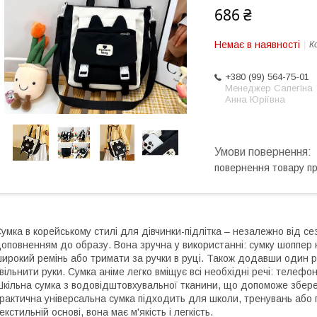
686 ₴
Немає в наявності
К
+380 (99) 564-75-01
Менеджер Сапегіна
Анна Юріївна
повернення товару п
умка в корейському стилі для дівчинки-підлітка – незалежно від с
оповненням до образу. Вона зручна у використанні: сумку шоппер 
ирокий ремінь або тримати за ручки в руці. Також додавши один ре
вільнити руки. Сумка аніме легко вміщує всі необхідні речі: телеф
кільна сумка з водовідштовхувальної тканини, що допоможе зберег
рактична універсальна сумка підходить для школи, тренувань або 
екстильній основі, вона має м'якість і легкість.