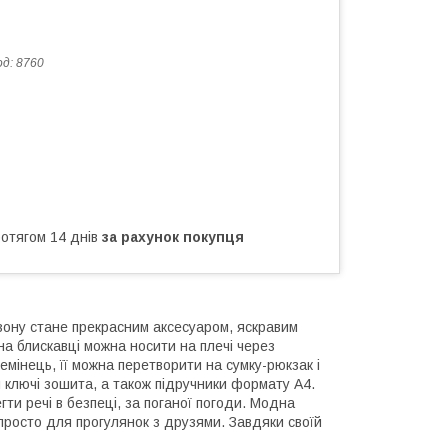
од:
8760
ротягом 14 днів
за рахунок покупця
езону стане прекрасним аксесуаром, яскравим
на блискавці можна носити на плечі через
мінець, її можна перетворити на сумку-рюкзак і
он ключі зошита, а також підручники формату А4.
ти речі в безпеці, за поганої погоди. Модна
просто для прогулянок з друзями. Завдяки своїй