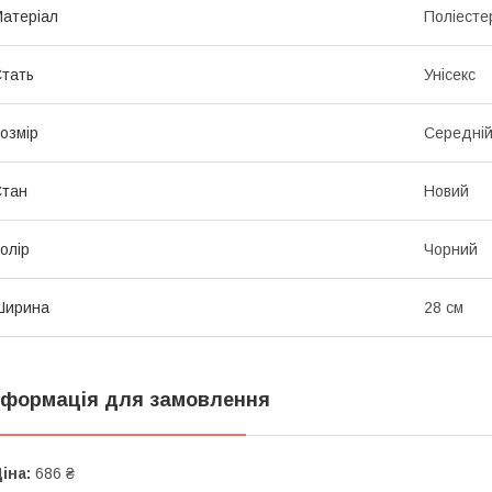
атеріал
Поліесте
тать
Унісекс
озмір
Середні
Стан
Новий
олір
Чорний
Ширина
28 см
нформація для замовлення
іна:
686 ₴