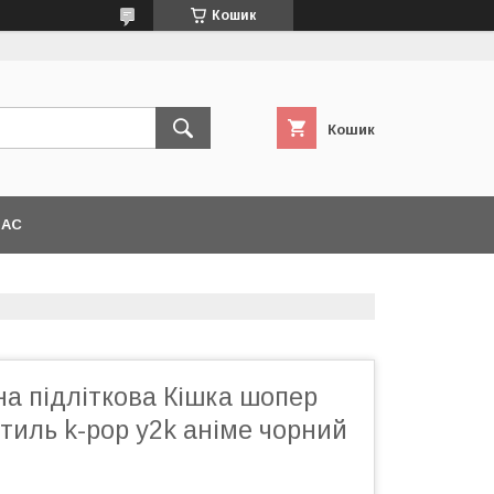
Кошик
Кошик
НАС
а підліткова Кішка шопер
тиль k-pop y2k аніме чорний