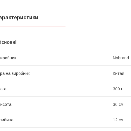
арактеристики
Основні
иробник
Nobrand
раїна виробник
Китай
ага
300 г
исота
36 см
либина
12 см