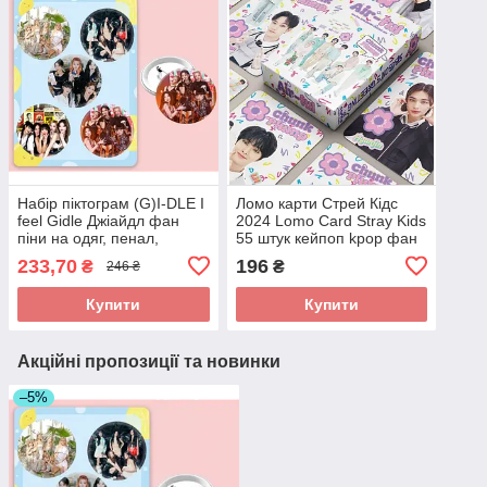
Набір піктограм (G)I-DLE I
Ломо карти Стрей Кідс
feel Gidle Джіайдл фан
2024 Lomo Card Stray Kids
піни на одяг, пенал,
55 штук кейпоп kpop фан
рюкзак 8 штук
карти
233,70
196
₴
₴
246 ₴
Купити
Купити
Акційні пропозиції та новинки
–5%