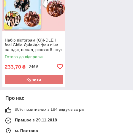
Набір піктограм (G)I-DLE I
feel Gidle Джіайдл фан піни
на одяг, пенал, рюкзак 8 штук
Готово до відправки
233,70
₴
246 ₴
Купити
Про нас
98% позитивних з 184 відгуків за рік
Працює з 29.11.2018
м. Полтава