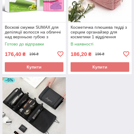
Воскові смужки SUMAX для
Косметичка плюшева тедді з
депіляції волосся на обличчі
серцем органайзер для
над верхньою губою з
косметики 1 відділення
оливковим екстрактом, 30шт
рожева
Готово до відправки
В наявності
176,40
186,20
₴
₴
196 ₴
196 ₴
Купити
Купити
–5%