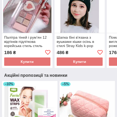
Палітра тіней і рум'ян 12
Шапка біні в'язана з
Пома
відтінків підліткова
вушками кішки осінь в
вигл
корейська стиль стиль
стилі Stray Kids k-pop
роже
kpop аніме
аніме чорна
kpop
186
486
176
₴
₴
Купити
Купити
Акційні пропозиції та новинки
–10%
–5%