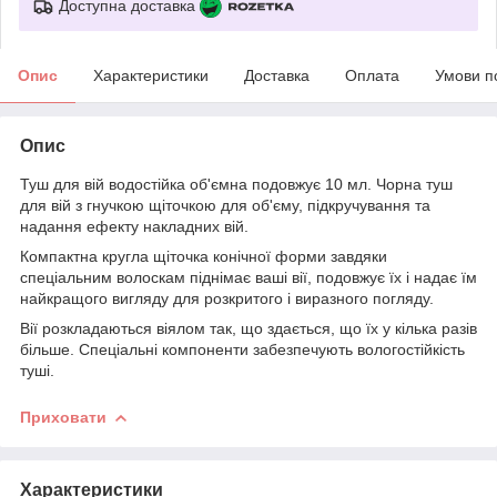
Доступна доставка
Опис
Характеристики
Доставка
Оплата
Умови п
Опис
Туш для вій водостійка об'ємна подовжує 10 мл. Чорна туш
для вій з гнучкою щіточкою для об'єму, підкручування та
надання ефекту накладних вій.
Компактна кругла щіточка конічної форми завдяки
спеціальним волоскам піднімає ваші вії, подовжує їх і надає їм
найкращого вигляду для розкритого і виразного погляду.
Вії розкладаються віялом так, що здається, що їх у кілька разів
більше. Спеціальні компоненти забезпечують вологостійкість
туші.
Приховати
Характеристики