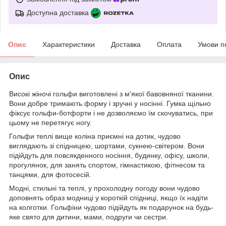
Доступна доставка
Опис
Характеристики
Доставка
Оплата
Умови п
Опис
Високі жіночі гольфи виготовлені з м'якої бавовняної тканини.
Вони добре тримають форму і зручні у носінні. Гумка щільно
фіксує гольфи-ботфорти і не дозволяємо їм скочуватись, при
цьому не перетягує ногу.
Гольфи теплі вище коліна приємні на дотик, чудово
виглядають зі спідницею, шортами, сукнею-світером. Вони
підійдуть для повсякденного носіння, будинку, офісу, школи,
прогулянок, для занять спортом, гімнастикою, фітнесом та
танцями, для фотосесій.
Модні, стильні та теплі, у прохолодну погоду вони чудово
доповнять образ модниці у короткій спідниці, якщо їх надіти
на колготки. Гольфіни чудово підійдуть як подарунок на будь-
яке свято для дитини, мами, подруги чи сестри.