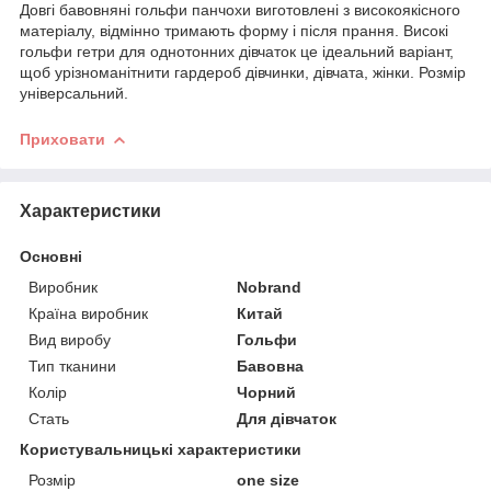
Довгі бавовняні гольфи панчохи виготовлені з високоякісного
матеріалу, відмінно тримають форму і після прання. Високі
гольфи гетри для однотонних дівчаток це ідеальний варіант,
щоб урізноманітнити гардероб дівчинки, дівчата, жінки. Розмір
універсальний.
Приховати
Характеристики
Основні
Виробник
Nobrand
Країна виробник
Китай
Вид виробу
Гольфи
Тип тканини
Бавовна
Колір
Чорний
Стать
Для дівчаток
Користувальницькі характеристики
Розмір
one size