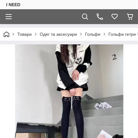
I NEED
Товари
Одяг та аксесуари
Гольфи
Гольфи гетри т