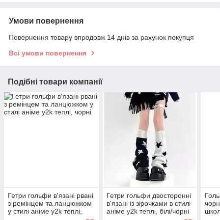
Умови повернення
Повернення товару впродовж 14 днів за рахунок покупця
Всі умови повернення
Подібні товари компанії
Гетри гольфи в'язані рвані
Гетри гольфи двосторонні
Голь
з ремінцем та ланцюжком
в'язані із зірочками в стилі
чорн
у стилі аніме y2k теплі,
аніме y2k теплі, білі/чорні
школ
чорні
y2k 