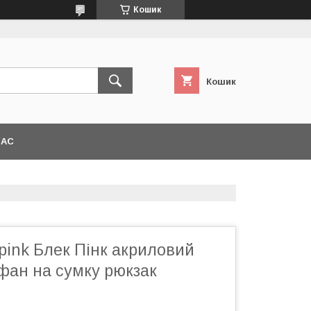
Кошик
Кошик
НАС
pink Блек Пінк акриловий
фан на сумку рюкзак