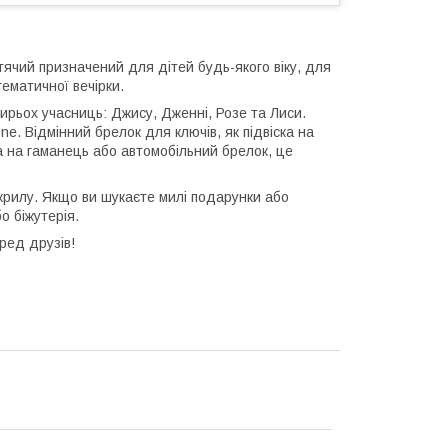
тячий призначений для дітей будь-якого віку, для
тематичної вечірки.
ирьох учасниць: Джису, Дженні, Розе та Лиси.
e. Відмінний брелок для ключів, як підвіска на
са на гаманець або автомобільний брелок, це
акрилу. Якщо ви шукаєте милі подарунки або
о біжутерія.
ред друзів!