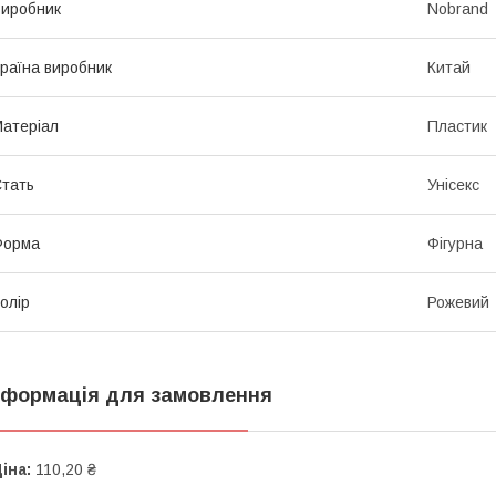
иробник
Nobrand
раїна виробник
Китай
атеріал
Пластик
тать
Унісекс
Форма
Фігурна
олір
Рожевий
нформація для замовлення
іна:
110,20 ₴