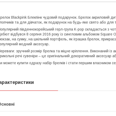
релок Blackpink Блекпінк чудовий подарунок. Брелок акриловий ди
лопчиків та для дівчаток, як подарунок на будь-яке свято або для 
опулярний південнокорейський герл-група K-pop складається з чот
ебют відбувся 8 серпня 2016 року із сингловим альбомом Square On
юкзак, на сумку, на шкільний портфель, як іграшка брелок, прикра
опулярний модний аксесуар.
ереваги: зручний розмір брелка та міцне кріплення. Виконаний із 
рикольні речі сувеніри – це оригінальний декоративний аксесуар аб
и можете купити одразу набір брелків і стати першим власником се
арактеристики
Основні