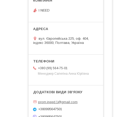
I NEED
вул. Європейська 225, оф. 404,
індекс 36000, Полтава, Україна
+380 (99) 564-75-01
Менеджер Сапегіна Анна Юріївна
prom.ineed.1@gmail.com
+380995647501
+380995647501