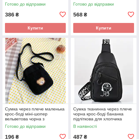
40x5x34, чорний
чорна
Готово до відправки
Готово до відправки
386
568
₴
₴
Купити
Купити
Сумка через плече маленька
Сумка тканинна через плече
крос-боді міні-шопер
чорна крос-боді бананка
вельветова чорна з
підліткова для хлопчика
ведмедиком
чоловіча
Готово до відправки
В наявності
196
487
₴
₴