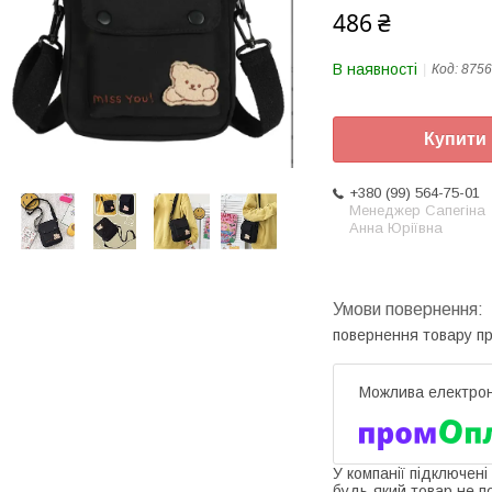
486 ₴
В наявності
Код:
8756
Купити
+380 (99) 564-75-01
Менеджер Сапегіна
Анна Юріївна
повернення товару п
У компанії підключені
будь-який товар не п