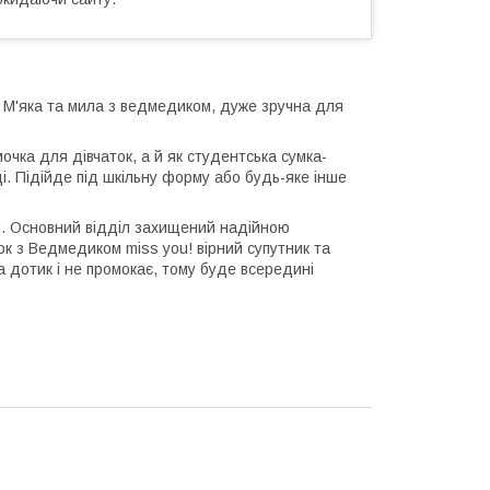
! М'яка та мила з ведмедиком, дуже зручна для
очка для дівчаток, а й як студентська сумка-
і. Підійде під шкільну форму або будь-яке інше
ни. Основний відділ захищений надійною
к з Ведмедиком miss you! вірний супутник та
 дотик і не промокає, тому буде всередині