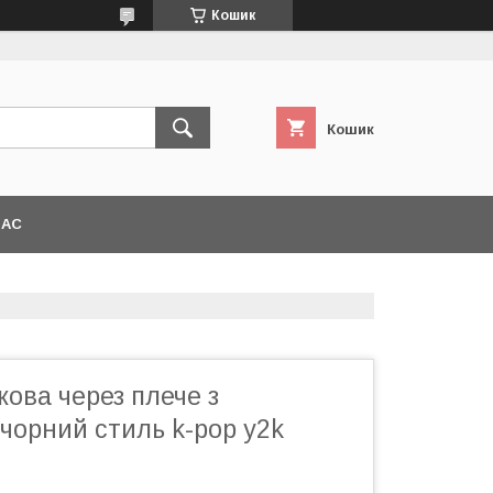
Кошик
Кошик
НАС
кова через плече з
чорний стиль k-pop y2k