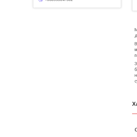
М
д
В
м
п
З
б
н
с
Х