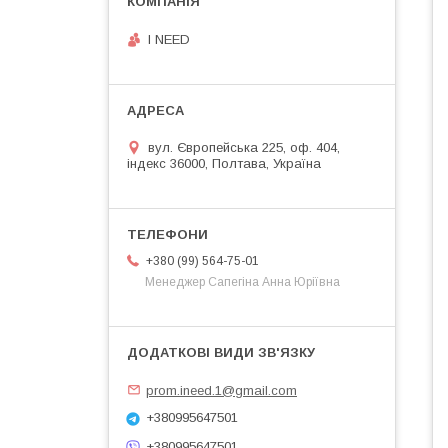
I NEED
вул. Європейська 225, оф. 404,
індекс 36000, Полтава, Україна
+380 (99) 564-75-01
Менеджер Сапегіна Анна Юріївна
prom.ineed.1@gmail.com
+380995647501
+380995647501