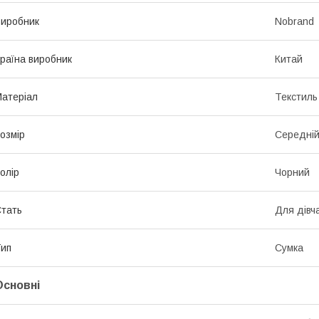
иробник
Nobrand
раїна виробник
Китай
атеріал
Текстиль
озмір
Середні
олір
Чорний
тать
Для дівч
ип
Сумка
Основні