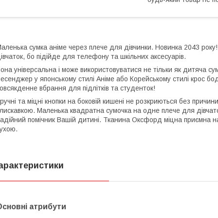
аленька сумка аніме через плече для дівчинки. Новинка 2043 року
івчаток, бо підійде для телефону та шкільних аксесуарів.
она універсальна і може використовуватися не тільки як дитяча сум
есенджер у японському стилі Аніме або Корейському стилі крос бод
овсякденне вбрання для підлітків та студенток!
ручні та міцні кнопки на боковій кишені не розкриються без причи
лискавкою. Маленька квадратна сумочка на одне плече для дівчато
адійний помічник Вашій дитині. Тканина Оксфорд міцна приємна на
ухою.
арактеристики
Основні атрибути