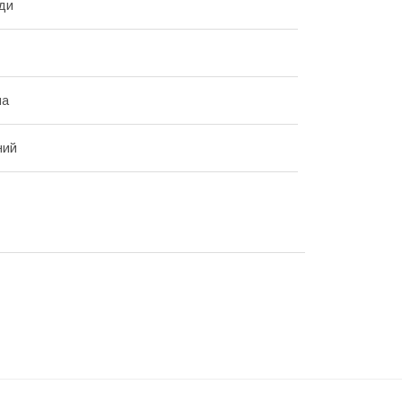
ди
на
ний