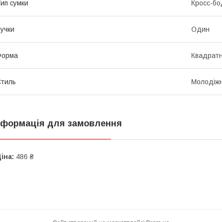
ип сумки
Кросс-бо
учки
Один
Форма
Квадрат
тиль
Молодіж
нформація для замовлення
іна:
486 ₴