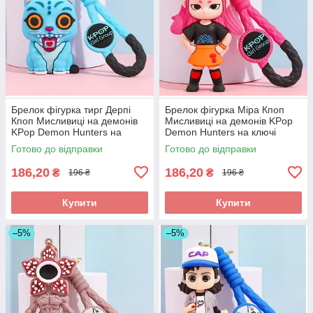
Брелок фігурка тирг Дерпі
Брелок фігурка Міра Кпоп
Кпоп Мисливиці на демонів
Мисливиці на демонів KPop
KPop Demon Hunters на
Demon Hunters на ключі
ключі рюкзак сумку пенал,
рюкзак сумку пенал, іграшка
Готово до відправки
Готово до відправки
іграшка
186,20
186,20
₴
₴
196 ₴
196 ₴
Купити
Купити
–5%
–5%