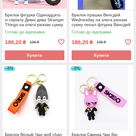
Брелок фігурка Одинадцять
Брелок іграшка Венсдей
із серіалу Дивні дива Stranger
Wednesday на ключі рюкзак
Things на ключі рюкзак сумку
сумку пенал фігурка Венсдей
пенал, іграшка
Адамс фігурка у стилі Funko
Готово до відправки
Готово до відправки
Pop
186,20
186,20
₴
₴
196 ₴
196 ₴
Купити
Купити
–5%
–5%
Брелок Вольф Чан wolf chan
Брелок Свинка Чан Бін