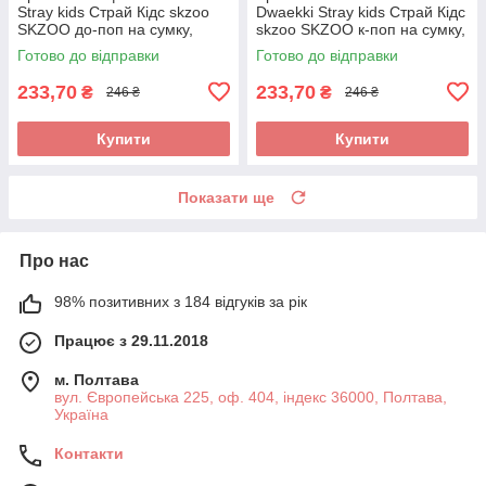
Stray kids Страй Кідс skzoo
Dwaekki Stray kids Страй Кідс
SKZOO до-поп на сумку,
skzoo SKZOO к-поп на сумку,
рюкзак іграшка
рюкзак іграшка
Готово до відправки
Готово до відправки
233,70
233,70
₴
₴
246 ₴
246 ₴
Купити
Купити
Показати ще
Про нас
98% позитивних з 184 відгуків за рік
Працює з 29.11.2018
м. Полтава
вул. Європейська 225, оф. 404, індекс 36000, Полтава,
Україна
Контакти