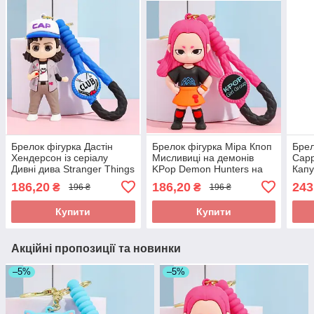
Брелок фігурка Дастін
Брелок фігурка Міра Кпоп
Брел
Хендерсон із серіалу
Мисливиці на демонів
Capp
Дивні дива Stranger Things
KPop Demon Hunters на
Капу
на ключі рюкзак сумку
ключі рюкзак сумку пенал,
ключ
186,20
186,20
243
₴
₴
196 ₴
196 ₴
пенал, іграшка
іграшка
ігра
Купити
Купити
Акційні пропозиції та новинки
–5%
–5%