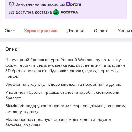
Замовлення під захистом
Доступна доставка
Опис
Характеристики
Доставка
Оплата
Умови 
Опис
Популярний брелок фігурка Уенсдей Wednesday на ключі у
формі героїні із серіалу сімейка Аддамс, великий та красивий
3D брелок прикрасить будь-який рюкзак, сумку, портфель,
пенал.
Зроблений з каучуку, чудово миється та приємний на дотик.
У комплекті брелок іграшка, сталевий карабін, силіконовий
браслет.
Відмінний подарунок та приємний сюрприз дівчинці, хлопчику,
школяру, підлітку.
Милий брелок подарує яскраві емоції колегам, друзям,
батькам, родичам.