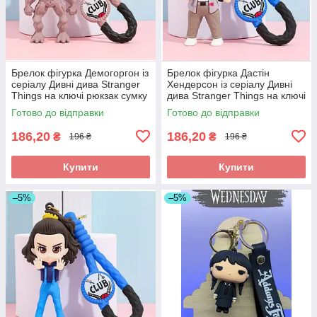
Брелок фігурка Демогоргон із
Брелок фігурка Дастін
серіалу Дивні дива Stranger
Хендерсон із серіалу Дивні
Things на ключі рюкзак сумку
дива Stranger Things на ключі
пенал, іграшка
рюкзак сумку пенал, іграшка
Готово до відправки
Готово до відправки
186,20
186,20
₴
₴
196 ₴
196 ₴
Купити
Купити
–5%
–5%