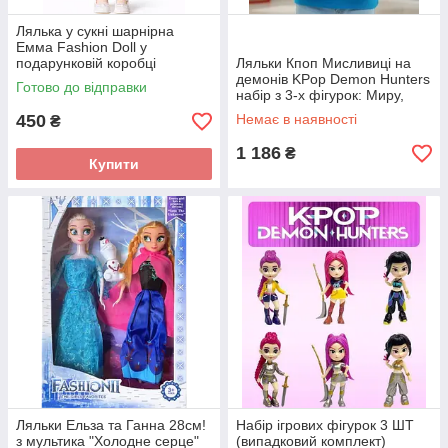
Лялька у сукні шарнірна
Емма Fashion Doll у
подарунковій коробці
Ляльки Кпоп Мисливиці на
демонів KPop Demon Hunters
Готово до відправки
набір з 3-х фігурок: Миру,
Румі, Зої в подарунковій
450
Немає в наявності
₴
коробці 30x5x20 см, 3шт.
1 186
₴
Купити
Ляльки Ельза та Ганна 28см!
Набір ігрових фігурок 3 ШТ
з мультика "Холодне серце"
(випадковий комплект)