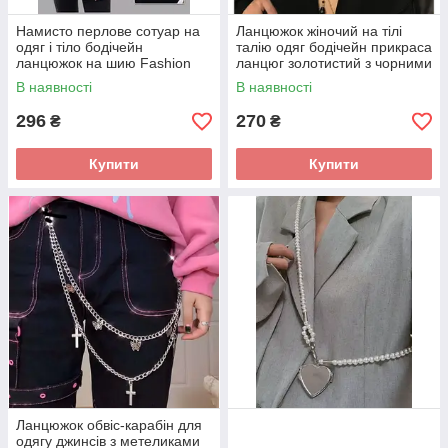
Намисто перлове сотуар на
Ланцюжок жіночий на тілі
одяг і тіло бодічейн
талію одяг бодічейн прикраса
ланцюжок на шию Fashion
ланцюг золотистий з чорними
Jewerly
камінцями Fashion Jewerly
В наявності
В наявності
296
270
₴
₴
Купити
Купити
Ланцюжок обвіс-карабін для
одягу джинсів з метеликами