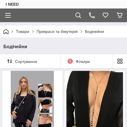
I NEED
Товари
Прикраси та біжутерія
Бодічейни
Бодічейни
Сортування
0
Фільтри