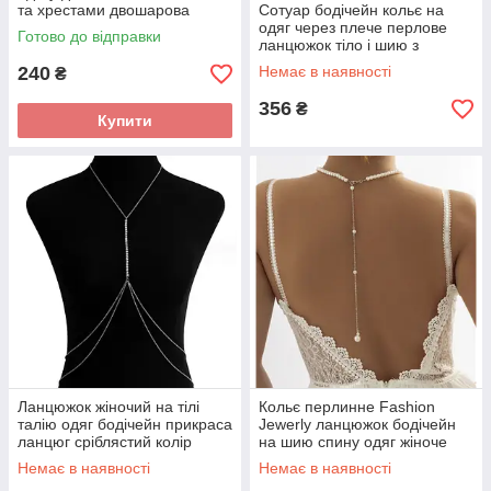
та хрестами двошарова
Сотуар бодічейн кольє на
прикраса для сумки рюкзака
одяг через плече перлове
Готово до відправки
ланцюжок тіло і шию з
серцем Fashion Jewerly
240
Немає в наявності
₴
356
₴
Купити
Ланцюжок жіночий на тілі
Кольє перлинне Fashion
талію одяг бодічейн прикраса
Jewerly ланцюжок бодічейн
ланцюг сріблястий колір
на шию спину одяг жіноче
Fashion Jewerly
намисто краватка сріблястий
Немає в наявності
Немає в наявності
колір біжутерія