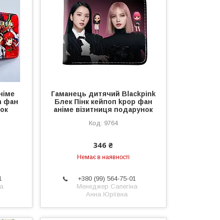
німе
Гаманець дитячий Blackpink
n фан
Блек Пінк кейпоп kpop фан
ок
аніме візитниця подарунок
9764
346 ₴
Немає в наявності
1
+380 (99) 564-75-01
а
Менеджер Сапегіна
Анна Юріївна