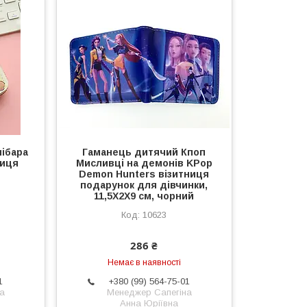
ібара
Гаманець дитячий Кпоп
ниця
Мисливці на демонів KPop
Demon Hunters візитниця
подарунок для дівчинки,
11,5X2X9 см, чорний
10623
286 ₴
Немає в наявності
1
+380 (99) 564-75-01
а
Менеджер Сапегіна
Анна Юріївна