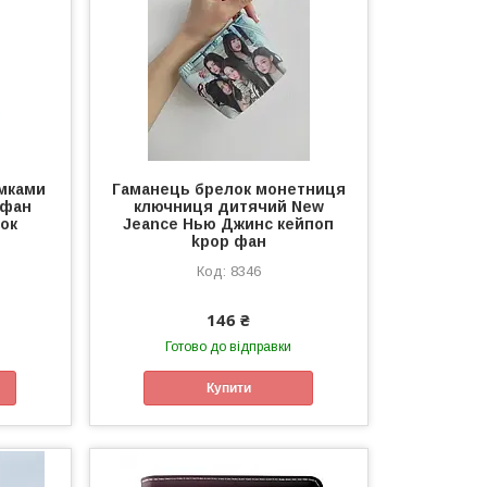
мками
Гаманець брелок монетниця
 фан
ключниця дитячий New
ок
Jeance Нью Джинс кейпоп
kpop фан
8346
146 ₴
Готово до відправки
Купити