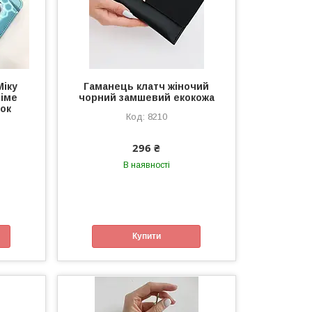
іку
Гаманець клатч жіночий
німе
чорний замшевий екокожа
ок
8210
296 ₴
В наявності
Купити