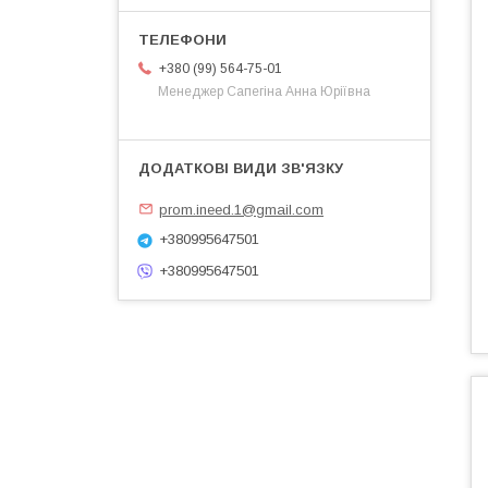
+380 (99) 564-75-01
Менеджер Сапегіна Анна Юріївна
prom.ineed.1@gmail.com
+380995647501
+380995647501