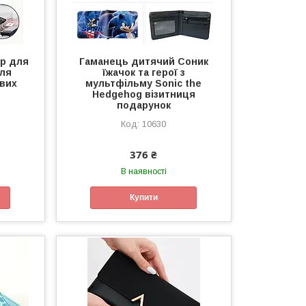
ер для
Гаманець дитячий Соник
для
їжачок та герої з
ових
мультфільму Sonic the
Hedgehog візитниця
подарунок
10630
376 ₴
В наявності
Купити