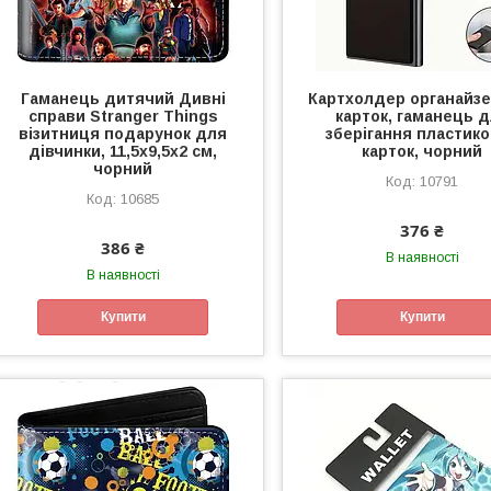
Гаманець дитячий Дивні
Картхолдер органайз
справи Stranger Things
карток, гаманець 
візитниця подарунок для
зберігання пластик
дівчинки, 11,5x9,5x2 см,
карток, чорний
чорний
10791
10685
376 ₴
386 ₴
В наявності
В наявності
Купити
Купити